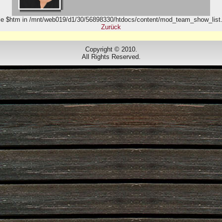
ble $htm in /mnt/web019/d1/30/56898330/htdocs/content/mod_team_show_list.
Zurück
Copyright © 2010.
All Rights Reserved.
Designed by
www.dorfbuehne.de
.