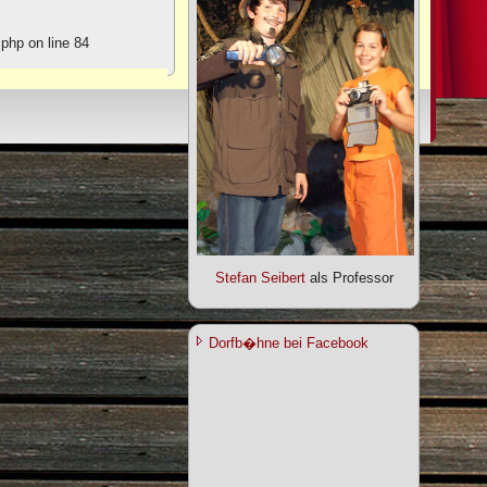
php on line 84
Stefan Seibert
als Professor
Dorfb�hne bei Facebook