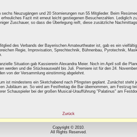
ch sechs Neuzugängen und 20 Stornierungen nun 55 Mitglieder. Beim Resümee
n erfreuliches Fazit mit erneut leicht gestiegenen Besucherzahlen. Lediglich z
iger Zuschauer, so dass die Überlegung reift, diese zusätzliche Nachmittags
tglied des Verbands der Bayerischen Amateurtheater ist, gab es ein vielfälti
ereichen Regie, Improvisation, Sprechtechnik, Bühnenbau, Pyrotechnik, Mas
n.
nanzielle Situation gab Kassiererin Alexandra Meier. Noch im April soll die Pla
n werden und die Stückeauswahl bis Juli. Premiere ist für den 24. November 
rden von der Versammlung einstimmig abgelehnt.
äum ist mindestens ein Sketchabend nach Pfingsten geplant. Zunächst steht j
sen Jubiläum an. So wird am Festfreitag die Bar übernommen, am Festzug te
rer Schauspieler bei der großen Musical-Uraufführung "Palatinus" am Festdo
Zurück
Copyright © 2010.
All Rights Reserved.