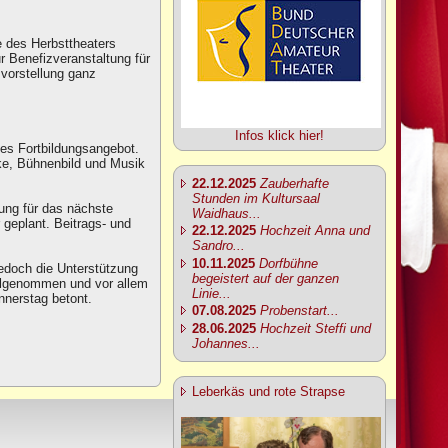
 des Herbsttheaters
ur Benefizveranstaltung für
vorstellung ganz
Infos klick hier!
ges Fortbildungsangebot.
ke, Bühnenbild und Musik
22.12.2025
Zauberhafte
Stunden im Kultursaal
nung für das nächste
Waidhaus...
geplant. Beitrags- und
22.12.2025
Hochzeit Anna und
Sandro...
10.11.2025
Dorfbühne
edoch die Unterstützung
begeistert auf der ganzen
ilgenommen und vor allem
Linie...
nnerstag betont.
07.08.2025
Probenstart...
28.06.2025
Hochzeit Steffi und
Johannes...
Leberkäs und rote Strapse