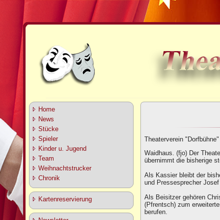
Home
News
Stücke
Spieler
Theaterverein "Dorfbühne"
Kinder u. Jugend
Waidhaus. (fjo) Der Theat
Team
übernimmt die bisherige st
Weihnachtstrucker
Als Kassier bleibt der bis
Chronik
und Pressesprecher Josef 
Als Beisitzer gehören Chri
Kartenreservierung
(Pfrentsch) zum erweitert
berufen.