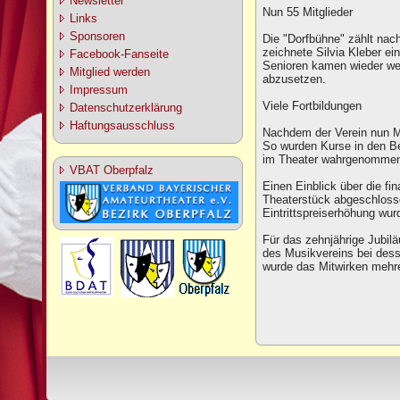
Newsletter
Nun 55 Mitglieder
Links
Sponsoren
Die "Dorfbühne" zählt na
zeichnete Silvia Kleber ei
Facebook-Fanseite
Senioren kamen wieder wen
Mitglied werden
abzusetzen.
Impressum
Viele Fortbildungen
Datenschutzerklärung
Haftungsausschluss
Nachdem der Verein nun Mi
So wurden Kurse in den B
im Theater wahrgenomme
VBAT Oberpfalz
Einen Einblick über die fi
Theaterstück abgeschlosse
Eintrittspreiserhöhung wu
Für das zehnjährige Jubil
des Musikvereins bei des
wurde das Mitwirken mehre