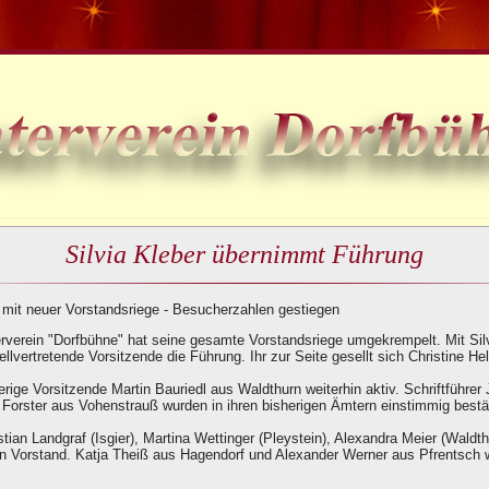
Silvia Kleber übernimmt Führung
 mit neuer Vorstandsriege - Besucherzahlen gestiegen
erverein "Dorfbühne" hat seine gesamte Vorstandsriege umgekrempelt. Mit Si
ellvertretende Vorsitzende die Führung. Ihr zur Seite gesellt sich Christine H
herige Vorsitzende Martin Bauriedl aus Waldthurn weiterhin aktiv. Schriftführe
Forster aus Vohenstrauß wurden in ihren bisherigen Ämtern einstimmig bestät
stian Landgraf (Isgier), Martina Wettinger (Pleystein), Alexandra Meier (Wald
en Vorstand. Katja Theiß aus Hagendorf und Alexander Werner aus Pfrentsch