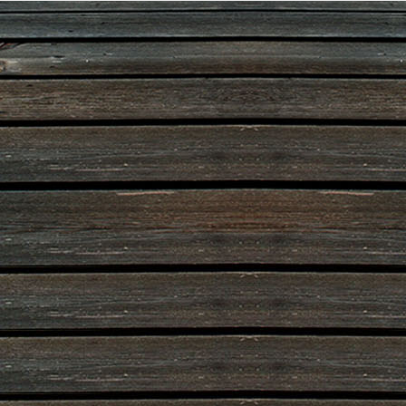
Designed by
www.dorfbuehne.de
.