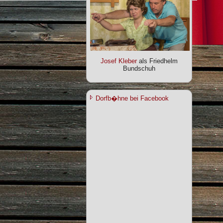
Josef Kleber
als Friedhelm
Bundschuh
Dorfb�hne bei Facebook