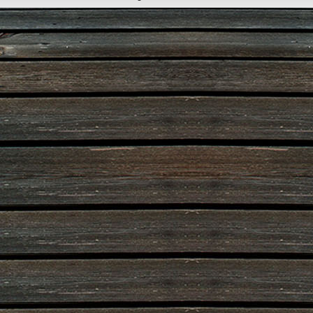
Designed by
www.dorfbuehne.de
.