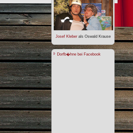
Josef Kleber
als Oswald Krause
Dorfb�hne bei Facebook