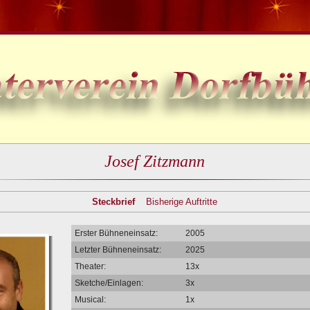
Josef Zitzmann
Steckbrief
Bisherige Auftritte
Erster Bühneneinsatz:
2005
Letzter Bühneneinsatz:
2025
Theater:
13x
Sketche/Einlagen:
3x
Musical:
1x