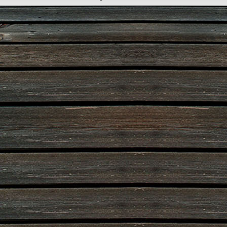
Designed by
www.dorfbuehne.de
.