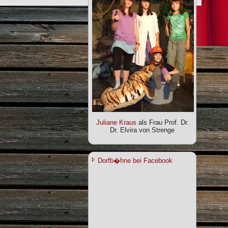
Juliane Kraus
als Frau Prof. Dr.
Dr. Elvira von Strenge
Dorfb�hne bei Facebook