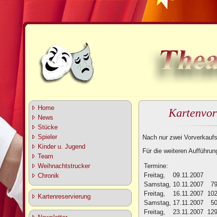
Home
Kartenvorv
News
Stücke
Spieler
Nach nur zwei Vorverkaufst
Kinder u. Jugend
Für die weiteren Aufführun
Team
Termine:
Weihnachtstrucker
Freitag,
09.11.2007
Chronik
Samstag,
10.11.2007
79
Freitag,
16.11.2007
102
Kartenreservierung
Samstag,
17.11.2007
50
Freitag,
23.11.2007
129