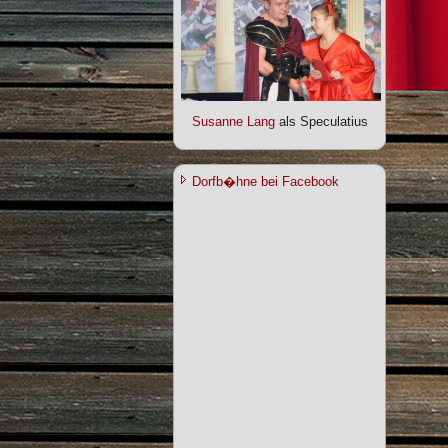
Susanne Lang
als Speculatius
Dorfb�hne bei Facebook