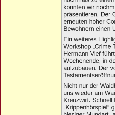
konnten wir noch
präsentieren. Der G
erneuten hoher Co
Bewohnern einen U
Ein weiteres Highl
Workshop „Crime-T
Hermann Vief führ
Wochenende, in d
aufzubauen. Der vol
Testamentseröffnu
Nicht nur der Waidh
uns wieder am Wai
Kreuzwirt. Schnell
„Krippenhörspiel“ 
hiesiger Mundart,