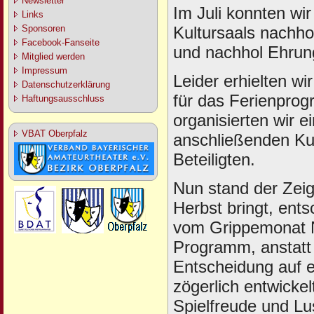
Newsletter
Im Juli konnten wir
Links
Kultursaals nachh
Sponsoren
Facebook-Fanseite
und nachhol Ehrun
Mitglied werden
Impressum
Leider erhielten w
Datenschutzerklärung
für das Ferienprog
Haftungsausschluss
organisierten wir e
VBAT Oberpfalz
anschließenden Kur
Beteiligten.
Nun stand der Zei
Herbst bringt, ent
vom Grippemonat N
Programm, anstatt 
Entscheidung auf 
zögerlich entwickel
Spielfreude und Lu