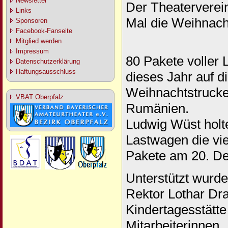
Newsletter
Der Theaterverein
Links
Mal die Weihnacht
Sponsoren
Facebook-Fanseite
Mitglied werden
Impressum
80 Pakete voller
Datenschutzerklärung
Haftungsausschluss
dieses Jahr auf d
Weihnachtstrucke
VBAT Oberpfalz
Rumänien.
Ludwig Wüst holt
Lastwagen die vi
Pakete am 20. D
Unterstützt wurd
Rektor Lothar Dr
Kindertagesstätt
Mitarbeiterinnen.