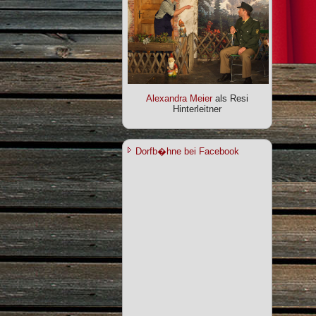
Alexandra Meier
als Resi
Hinterleitner
Dorfb�hne bei Facebook